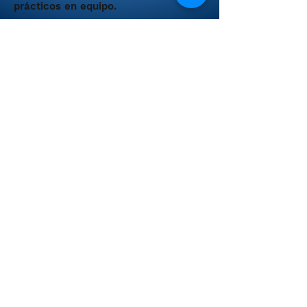
prácticos en equipo.
¿Cuánto tiempo durará?
El PADI Dive Master se puede
realizar en un periodo de dos
semanas hasta tres meses.
Kit didáctico y prácticas como
guía de buceo.
(No incluye tasas a Padi, 96USD)
Posibilidad de Divemaster con
DSD leader . 120 usd
Suscribirse