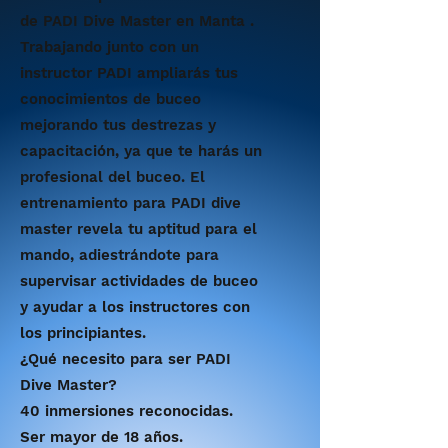
de PADI Dive Master en Manta .
Trabajando junto con un
instructor PADI ampliarás tus
conocimientos de buceo
mejorando tus destrezas y
capacitación, ya que te harás un
profesional del buceo. El
entrenamiento para PADI dive
master revela tu aptitud para el
mando, adiestrándote para
supervisar actividades de buceo
y ayudar a los instructores con
los principiantes.
¿Qué necesito para ser PADI
Dive Master?
40 inmersiones reconocidas.
Ser mayor de 18 años.