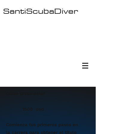
SantiScubaDiver
Ocean Freaks Dive Center - Cursos de
Buceo Padi - Padi Scuba Courses - Fun
Dives - Fishing Tours - Boat Trips
Curso Divemaster
1500 usd
Comienza tus primeros pasos en
la carrera para obtener el título